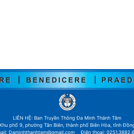
LIÊN HỆ: Ban Truyền Thông Đa Minh Thánh Tâm
 Khu phố 9, phường Tân Biên, thành phố Biên Hòa, tỉnh Đồn
ail: Daminhthanhtam@gmail.com Điện thoại: 0251.3882.