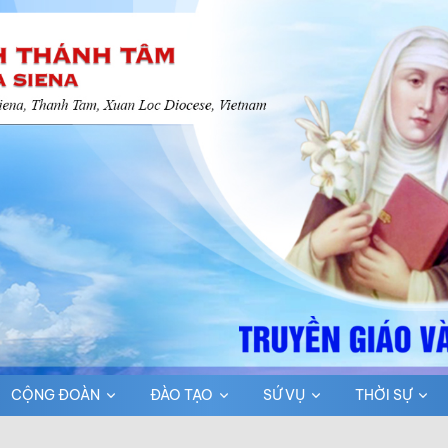
CỘNG ĐOÀN
ĐÀO TẠO
SỨ VỤ
THỜI SỰ