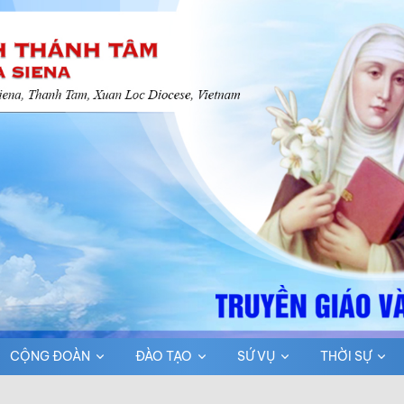
CỘNG ĐOÀN
ĐÀO TẠO
SỨ VỤ
THỜI SỰ