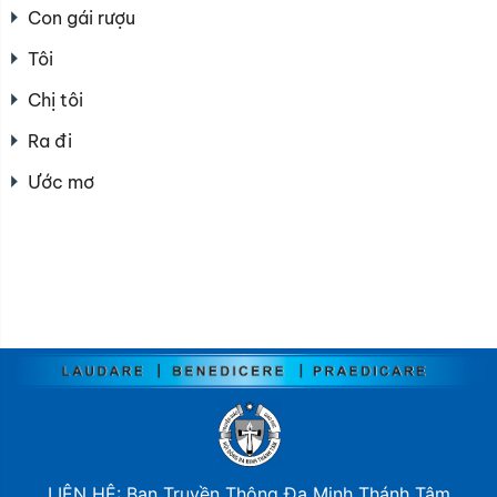
Con gái rượu
Tôi
Chị tôi
Ra đi
Ước mơ
LIÊN HỆ: Ban Truyền Thông Đa Minh Thánh Tâm