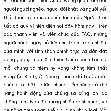
9. Tôi khẩn cầu Thiên Chúa, Đấng quan tâm đến
người người nghèo, người đói khát và người yếu
thế, tuôn
tràn muôn phúc lành của Ngườ
i trên
tất cả quý vị hiện diện nơi
đây hôm nay-
trên
các thành viên và viên chức của FAO, những
người hàng ngày nỗ lực chu toàn trách nhiệm
của mình với
tinh thần chính trực
và dẫn dắt
bằng gương mẫu. Xin Thiên Chúa canh tân nơi
mỗi chúng ta niềm hy vọng không làm thất
vọng (x. Rm 5,5). Những thách đố trước mắt
chúng ta thật to lớn, nhưng tiềm năng và khả
năng hành động của chúng ta cũng lớn lao
không kém! Nạn đói mang nhiều danh xưng, và
đè nặng trên toàn thể gia đình nhân loại. Mỗi