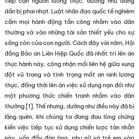
tiếp cận nguồn lương thực, dường như đang
dần bị phai nhạt. Luật nhân đạo quốc tế nghiêm
cấm mọi hành động tấn công nhằm vào dân
thường và vào những tài sản thiết yếu cho sự
sống còn của con người. Cách đây vài năm, Hội
đồng Bảo an Liên Hiệp Quốc đã nhất trí lên án
thực hành này, công nhận mối liên hệ giữa xung
đột vũ trang và tình trạng mất an ninh lương
thực, đồng thời lên án việc sử dụng nạn đói như
một phương thức chiến tranh nhắm vào dân
thường [1]. Thế nhưng, dường như điều này đã bị
lãng quên, khi chúng ta đang đau lòng chứng
kiến việc tiếp tục sử dụng chiến lược tàn nhẫn
này, vốn đẩy đàn ông, phụ nữ và trẻ em vào