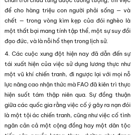
chân trời chưa từng được tưởng tượng, thì việc
để cho hàng triệu con người phải sống — và
chết — trong vòng kìm kẹp của đói nghèo là
một thất bại mang tính tập thể, một sự suy đồi
đạo đức, và là nỗi hổ thẹn trong lịch sử.
4. Các cuộc xung đột hiện nay đã dẫn đến sự
tái xuất hiện của việc sử dụng lương thực như
một vũ khí chiến tranh, đi ngược lại với mọi nỗ
lực nâng cao nhận thức mà FAO đã kiên trì thực
hiện suốt tám thập niên qua. Sự đồng thuận
giữa các quốc gia rằng việc cố ý gây ra nạn đói
là một tội ác chiến tranh, cũng như việc cố tình
ngăn cản cả một cộng đồng hay một dân tộc