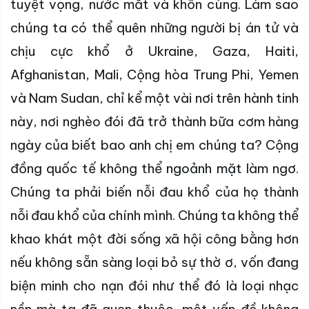
tuyệt vọng, nước mắt và khốn cùng. Làm sao
chúng ta có thể quên những người bị án tử và
chịu cực khổ ở Ukraine, Gaza, Haiti,
Afghanistan, Mali, Cộng hòa Trung Phi, Yemen
và Nam Sudan, chỉ kể một vài nơi trên hành tinh
này, nơi nghèo đói đã trở thành bữa cơm hàng
ngày của biết bao anh chị em chúng ta? Cộng
đồng quốc tế không thể
ngoảnh mặt
làm ngơ.
Chúng ta phải biến nỗi đau khổ của họ thành
nỗi đau khổ của chính mình. Chúng ta không thể
khao khát một đời sống xã hội công bằng hơn
nếu không sẵn sàng loại bỏ sự thờ ơ, vốn đang
biện minh cho nạn đói như thể đó là loại nhạc