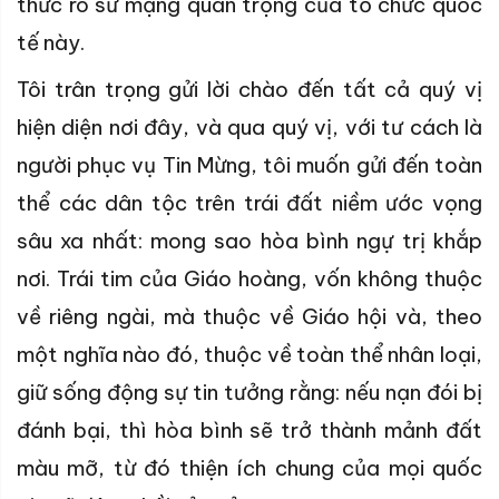
thức rõ sứ mạng quan trọng của tổ chức quốc
tế này.
Tôi trân trọng gửi lời chào đến tất cả quý vị
hiện diện nơi đây, và qua quý vị, với tư cách là
người phục vụ Tin Mừng, tôi muốn gửi đến toàn
thể các dân tộc trên trái đất niềm ước vọng
sâu xa nhất: mong sao hòa bình ngự trị khắp
nơi. Trái tim của Giáo hoàng, vốn không thuộc
về riêng ngài, mà thuộc về Giáo hội và, theo
một nghĩa nào đó, thuộc về toàn thể nhân loại,
giữ sống động sự tin tưởng rằng: nếu nạn đói bị
đánh bại, thì hòa bình sẽ trở thành mảnh đất
màu mỡ, từ đó thiện ích chung của mọi quốc