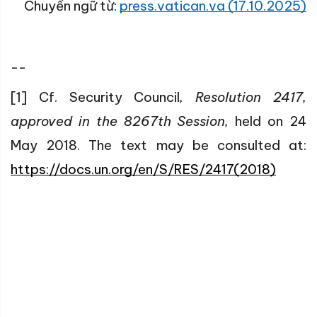
Chuyển ngữ từ:
press.vatican.va (17.10.2025)
--
[1] Cf. Security Council
, Resolution 2417,
approved in the 8267th Session,
held on 24
May 2018. The text may be consulted at:
https://docs.un.org/en/S/RES/2417(2018)