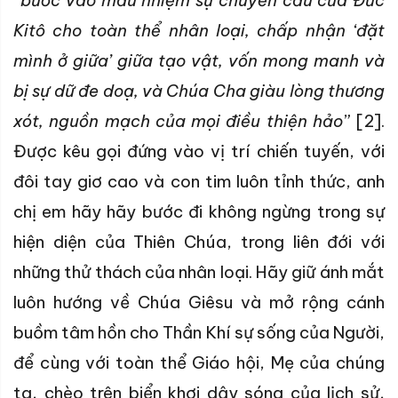
“
bước vào mầu nhiệm sự chuyển cầu của Đức
Kitô cho toàn thể nhân loại, chấp nhận ‘đặt
mình ở giữa’ giữa tạo vật, vốn mong manh và
bị sự dữ đe doạ, và Chúa Cha giàu lòng thương
xót, nguồn mạch của mọi điều thiện hảo
” [2].
Được kêu gọi đứng vào vị trí chiến tuyến, với
đôi tay giơ cao và con tim luôn tỉnh thức, anh
chị em hãy hãy bước đi không ngừng trong sự
hiện diện của Thiên Chúa, trong liên đới với
những thử thách của nhân loại. Hãy giữ ánh mắt
luôn hướng về Chúa Giêsu và mở rộng cánh
buồm tâm hồn cho Thần Khí sự sống của Người,
để cùng với toàn thể Giáo hội, Mẹ của chúng
ta, chèo trên biển khơi dậy sóng của lịch sử,