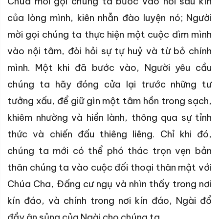
Chúa mời gọi chúng ta bước vào nơi sâu kín
của lòng mình, kiên nhẫn đào luyện nó; Người
mời gọi chúng ta thực hiện một cuộc dìm mình
vào nội tâm, đòi hỏi sự tự huỷ và từ bỏ chính
mình. Một khi đã bước vào, Người yêu cầu
chúng ta hãy đóng cửa lại trước những tư
tưởng xấu, để giữ gìn một tâm hồn trong sạch,
khiêm nhường và hiền lành, thông qua sự tỉnh
thức và chiến đấu thiêng liêng. Chỉ khi đó,
chúng ta mới có thể phó thác trọn vẹn bản
thân chúng ta vào cuộc đối thoại thân mật với
Chúa Cha, Đấng cư ngụ và nhìn thấy trong nơi
kín đáo, và chính trong nơi kín đáo, Ngài đổ
đầy ân sủng của Ngài cho chúng ta.