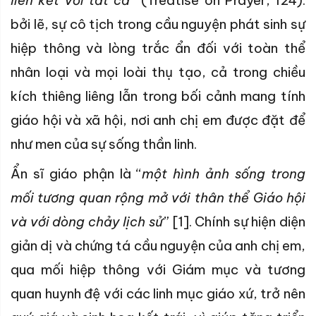
liên kết với tất cả
” (Treatise on Prayer, 124).
bởi lẽ, sự cô tịch trong cầu nguyện phát sinh sự
hiệp thông và lòng trắc ẩn đối với toàn thể
nhân loại và mọi loài thụ tạo, cả trong chiều
kích thiêng liêng lẫn trong bối cảnh mang tính
giáo hội và xã hội, nơi anh chị em được đặt để
như men của sự sống thần linh.
Ẩn sĩ giáo phận là “
một hình ảnh sống trong
mối tương quan rộng mở với thân thể Giáo hội
và với dòng chảy lịch sử
” [1]. Chính sự hiện diện
giản dị và chứng tá cầu nguyện của anh chị em,
qua mối hiệp thông với Giám mục và tương
quan huynh đệ với các linh mục giáo xứ, trở nên