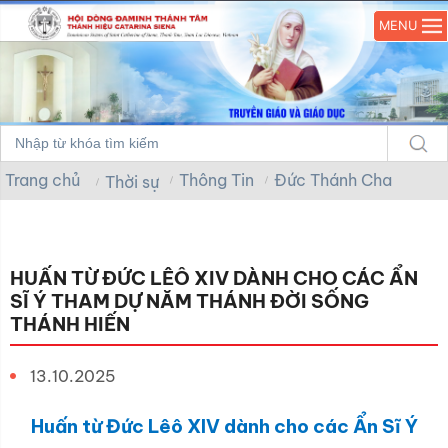
MENU
Trang chủ
Thông Tin
Đức Thánh Cha
Thời sự
HUẤN TỪ ĐỨC LÊÔ XIV DÀNH CHO CÁC ẨN
SĨ Ý THAM DỰ NĂM THÁNH ĐỜI SỐNG
THÁNH HIẾN
13.10.2025
Huấn từ Đức Lêô XIV dành cho các Ẩn Sĩ Ý