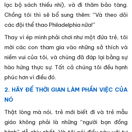
lạc bộ sách thiếu nhi), và đi thăm bảo tàng.
Chồng tôi thì sẽ bổ sung thêm: “Và theo dõi
các đội thể thao Philadelphia nữa!”
Thay vì ép mình phải chơi như một đứa trẻ, tôi
mời các con tham gia vào những sở thích và
niềm vui của tôi, và chúng đã đáp lại bằng sự
hào hứng thực sự. Tất cả chúng tôi đều hạnh
phúc hơn vì điều đó.
2. HÃY ĐỂ THỜI GIAN LÀM PHẦN VIỆC CỦA
NÓ
Thật lòng mà nói, trẻ mới biết đi và trẻ mẫu
giáo không phải là những “người bạn đồng
hành” dễ chịu nhất. Và tôi nói điều này với tư