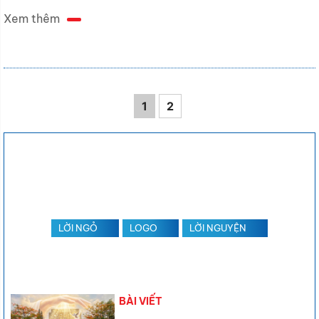
Xem thêm
1
2
LỜI NGỎ
LOGO
LỜI NGUYỆN
BÀI VIẾT