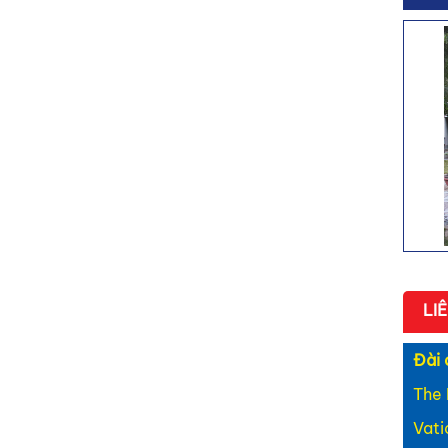
- Bài
Khán
- Bài
Catar
- Bài
môn đ
- Bài
sứ tìn
- Bên
- Cùn
LI
Đài 
The 
Vat