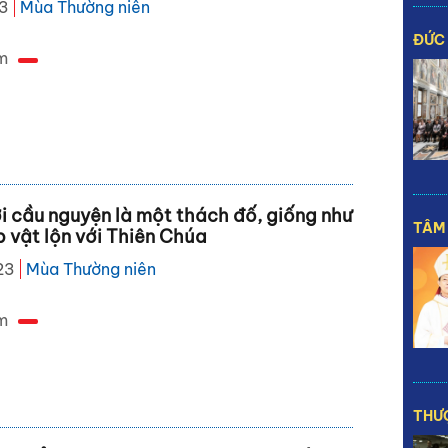
23
Mùa Thường niên
ĐỨC
m
i cầu nguyện là một thách đố, giống như
TÂM 
 vật lộn với Thiên Chúa
23
Mùa Thường niên
m
THƯỢ