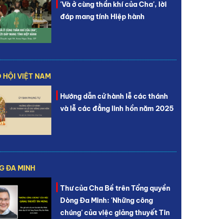
'Và ở cùng thần khí của Cha', lời
đáp mang tính Hiệp hành
 HỘI VIỆT NAM
Hướng dẫn cử hành lễ các thánh
và lễ các đẳng linh hồn năm 2025
G ĐA MINH
Thư của Cha Bề trên Tổng quyền
Dòng Đa Minh: 'Những công
chúng' của việc giảng thuyết Tin