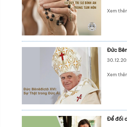
Xem thê
Đức Bên
30.12.2
Xem thê
Để đối d