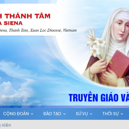
CỘNG ĐOÀN
ĐÀO TẠO
SỨ VỤ
THỜI SỰ
 niên