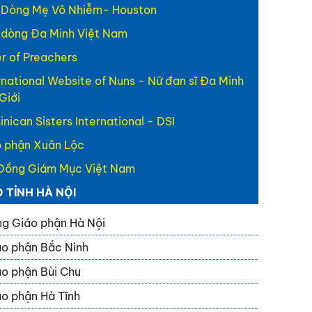
 Dòng Mẹ Vô Nhiễm- Houston
 dòng Đa Minh Việt Nam
r of Preachers
rnational Website of Nuns - Nữ đan sĩ Đa Minh
Giới
nican Sisters International - DSI
 phận Xuân Lộc
Đồng Giám Mục Việt Nam
O TỈNH HÀ NỘI
g Giáo phận Hà Nội
o phận Bắc Ninh
o phận Bùi Chu
o phận Hà Tĩnh