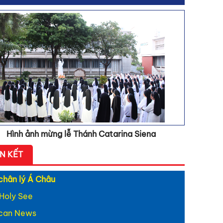
 hát: Khúc ca Kim
h
 hát: Gương thánh
ina
 hát: Catarina - người
ệ thừa sai
 hát: Catarina - Ngôn
h yêu
 Chúa
g Chúa vào đời
Hình ảnh mừng lễ Thánh Catarina Siena
ÊN KẾT
chân lý Á Châu
Holy See
ican News