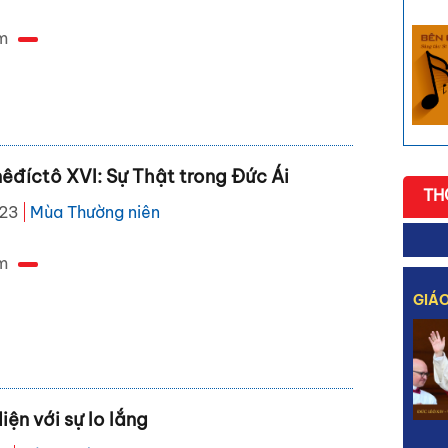
m
êđíctô XVI: Sự Thật trong Đức Ái
TH
023
Mùa Thường niên
m
GIÁO
iện với sự lo lắng