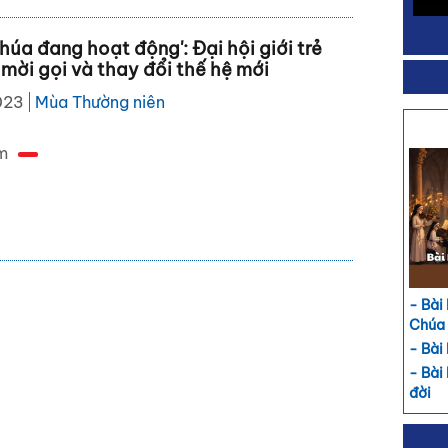
húa đang hoạt động': Đại hội giới trẻ
 mời gọi và thay đổi thế hệ mới
023
Mùa Thường niên
m
- Bài
Chúa
- Bài
- Bài
đời
- Bài
đườn