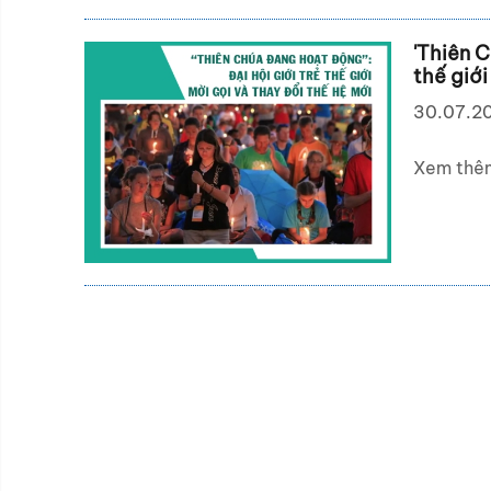
'Thiên C
thế giới
30.07.2
Xem thê