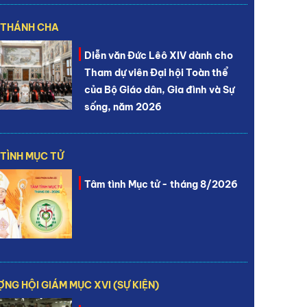
 THÁNH CHA
Diễn văn Đức Lêô XIV dành cho
Tham dự viên Đại hội Toàn thể
của Bộ Giáo dân, Gia đình và Sự
sống, năm 2026
TÌNH MỤC TỬ
Tâm tình Mục tử - tháng 8/2026
NG HỘI GIÁM MỤC XVI (SỰ KIỆN)