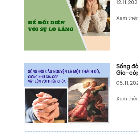
12.11.20
Xem thê
Sống đờ
Gia-cóp
05.11.20
Xem thê