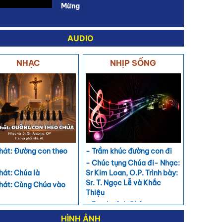
Mừng
AUDIO
NHẠC
NHỊP SỐNG
 hát: Đường con theo
- Trầm khúc đường con đi
- Chúc tụng Chúa đi- Nhạc:
 hát: Chúa là
Sr Kim Loan, O.P. Trình bày:
Sr. T. Ngọc Lễ và Khắc
 hát: Cùng Chúa vào
Thiệu
- Bao la tình Chúa
 hát: Hành khúc lên
g
HÌNH ẢNH