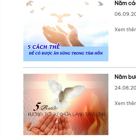
Năm các
06.09.2
Xem thê
Năm bướ
24.08.2
Xem thê