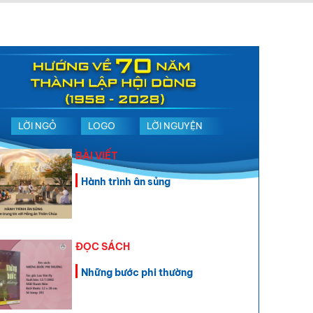
LỜI NGỎ
LOGO
LỜI NGUYỆN
BÀI VIẾT
Hành trình ân sủng
ĐỌC SÁCH
Những bước phi thường