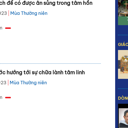
h để có được ân sủng trong tâm hồn
023
Mùa Thường niên
m
GIÁO
c hướng tới sự chữa lành tâm linh
023
Mùa Thường niên
m
DÒN