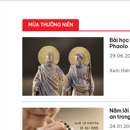
MÙA THƯỜNG NIÊN
Bài học
Phaolo
29.06.2
Xem thê
Năm lời 
an tron
24.01.2