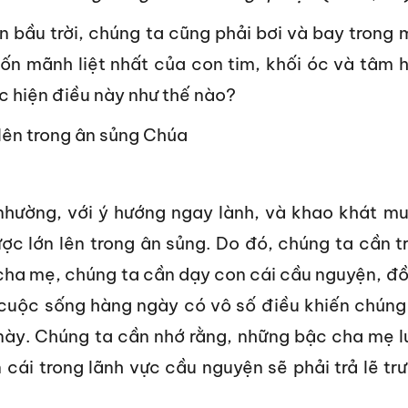
n bầu trời, chúng ta cũng phải bơi và bay trong 
ốn mãnh liệt nhất của con tim, khối óc và tâm 
c hiện điều này như thế nào?
 lên trong ân sủng Chúa
nhường, với ý hướng ngay lành, và khao khát m
ợc lớn lên trong ân sủng. Do đó, chúng ta cần t
 cha mẹ, chúng ta cần dạy con cái cầu nguyện, đ
ì cuộc sống hàng ngày có vô số điều khiến chúng
 này. Chúng ta cần nhớ rằng, những bậc cha mẹ l
 cái trong lãnh vực cầu nguyện sẽ phải trả lẽ tr