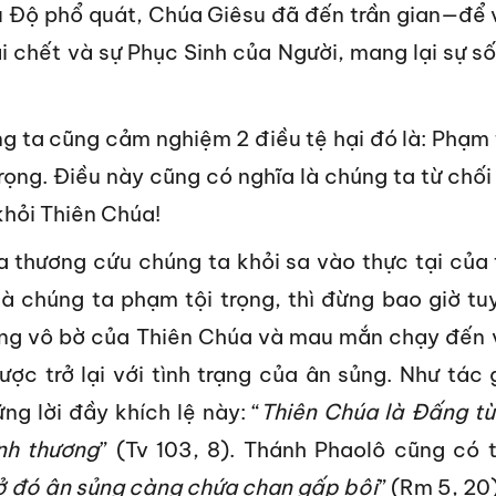
ứu Độ phổ quát, Chúa Giêsu đã đến trần gian—để 
chết và sự Phục Sinh của Người, mang lại sự s
ng ta cũng cảm nghiệm 2 điều tệ hại đó là: Phạm 
trọng. Điều này cũng có nghĩa là chúng ta từ chối
khỏi Thiên Chúa!
 thương cứu chúng ta khỏi sa vào thực tại của 
mà chúng ta phạm tội trọng, thì đừng bao giờ tu
ơng vô bờ của Thiên Chúa và mau mắn chạy đến 
ược trở lại với tình trạng của ân sủng. Như tác 
g lời đầy khích lệ này: “
Thiên Chúa là Đấng từ
nh thương
” (Tv 103, 8). Thánh Phaolô cũng có t
, ở đó ân sủng càng chứa chan gấp bội
” (Rm 5, 20)