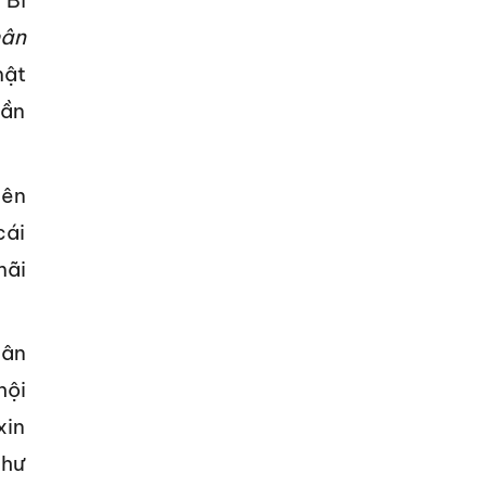
 Bí
hân
mật
hần
iên
cái
mãi
 ân
hội
xin
như