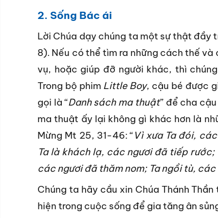
2.
Sống
Bác ái
Lời Chúa dạy chúng ta một sự thật đầy tín
8). Nếu có thể tìm ra những cách thế và
vụ, hoặc giúp đỡ người khác, thì chúng
Trong bộ phim
Little Boy
, cậu bé được g
gọi là “
Danh sách ma thuật
” để cha cậu
ma thuật ấy lại không gì khác hơn là nh
Mừng Mt 25, 31-46: “
Vì xưa Ta đói, các
Ta là khách lạ, các ngươi đã tiếp rước;
các ngươi đã thăm nom; Ta ngồi tù, các
Chúng ta hãy cầu xin Chúa Thánh Thần t
hiện trong cuộc sống để gia tăng ân sủn