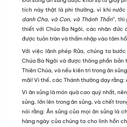
Đời sống ân sủng được khởi sự từ giây p
tích này thật là phi thường, vì khi nước
danh Cha, và Con, và Thánh Thần
”, th
thiết với Chúa Ba Ngôi, các nhân đức 
được tuôn tràn và thấm nhập vào tâm hồ
Với việc lãnh phép Rửa, chúng ta bước
Chúa Ba Ngôi và được thông phần bản tí
Thiên Chúa, và nếu kiên trì trong ân sủ
mãi! Vì thế, các Thánh thường dạy rằng: 
Vì ân sủng là món quà cao quý nhất, nên 
sủng, lớn lên trong ân sủng, và chết tro
nói rằng: Ân sủng của mọi ân sủng là chế
hàng ngày của chúng ta cho linh hồn ch