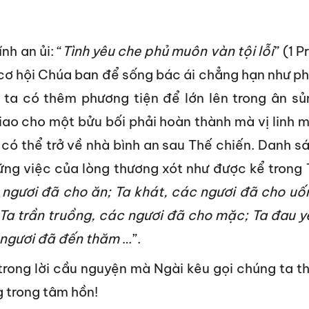
h an ủi: “
Tình yêu
che phủ muôn
vàn tội lỗi
” (1 P
 cơ hội Chúa ban để sống bác ái chẳng hạn như p
 ta có thêm phương tiện để lớn lên trong ân sủ
iao cho một bửu bối phải hoàn thành mà vị linh 
 có thể trở về nhà bình an sau Thế chiến. Danh s
ững việc của lòng thương xót như được kể trong 
 ngươi đã cho ăn; Ta khát, các ngươi đã cho uố
Ta trần truồng, các ngươi đã cho mặc; Ta đau y
 ngươi đã đến thăm
…”.
rong lời cầu nguyện mà Ngài kêu gọi chúng ta t
g trong tâm hồn!