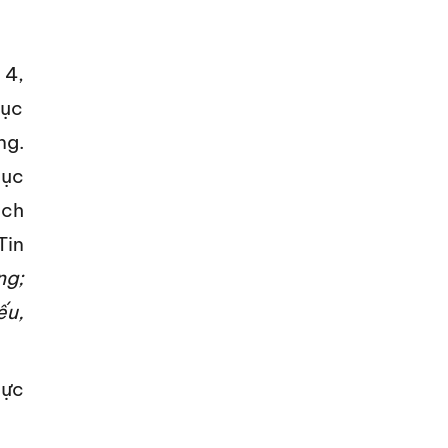
r 4,
hục
ng.
mục
ách
Tin
ng;
ếu,
hực