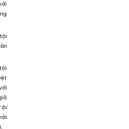
với
ống
tội
 ân
tội
yệt
với
giả
 bi
rải
.