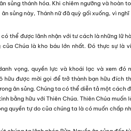
 ân sủng thánh hóa. Khi chiêm ngưỡng và hoàn t
g ân sủng này, Thánh nữ đã quỳ gối xuống, vì nghĩ
 có thể được lãnh nhận với tư cách là những lữ h
g của Chúa là kho báu lớn nhất. Đó thực sự là v
 danh vọng, quyền lực và khoái lạc và xem đó 
tô hữu được mời gọi để trở thành bạn hữu đích t
rong ân sủng. Chúng ta có thể diễn tả một cách 
 tình bằng hữu với Thiên Chúa. Thiên Chúa muốn 
rọng quyền tự do của chúng ta là có muốn chấp n