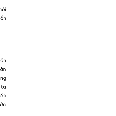
môi
hồn
uốn
rân
ồng
 ta
ười
ước