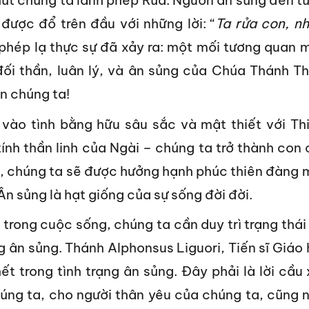
hút chúng ta lãnh phép Rửa. Nguồn ân sủng đến từ
 được đổ trên đầu với những lời: “
Ta rửa con, n
ì phép lạ thực sự đã xảy ra: một mối tương quan 
đối thần, luân lý, và ân sủng của Chúa Thánh T
n chúng ta!
 vào tình bằng hữu sâu sắc và mật thiết với Th
nh thần linh của Ngài – chúng ta trở thành con 
ng, chúng ta sẽ được hưởng hạnh phúc thiên đàng 
Ân sủng là hạt giống của sự sống đời đời.
trong cuộc sống, chúng ta cần duy trì trạng thái
ng ân sủng. Thánh Alphonsus Liguori, Tiến sĩ Giáo 
t trong tình trạng ân sủng. Đây phải là lời cầu 
úng ta, cho người thân yêu của chúng ta, cũng 