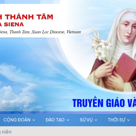
CỘNG ĐOÀN
ĐÀO TẠO
SỨ VỤ
THỜI SỰ
 niên