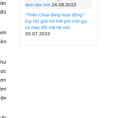
oàn
lành tâm linh
24.08.2023
 đó
"Thiên Chúa đang hoạt động":
Đại hội giới trẻ thế giới mời gọi
và thay đổi thế hệ mới
ành
30.07.2023
iên
như
hực
đơn
làm
hận