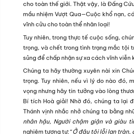
cho toàn thế giới. Thật vậy, là Đấng C
mầu nhiệm Vượt Qua—Cuộc khổ nạn, cái 
vĩnh cửu cho toàn thể nhân loại!
Tuy nhiên, trong thực tế cuộc sống, chú
trọng, và chết trong tình trạng mắc tội 
sủng để chấp nhận sự xa cách vĩnh viễn 
Chúng ta hãy thường xuyên nài xin Chúa
trọng. Tuy nhiên, nếu vì lý do nào đó, 
vọng nhưng hãy tin tưởng vào lòng thư
Bí tích Hoà giải! Nhờ đó, chúng ta lại đ
Thánh vịnh nhắc nhở chúng ta bằng nhữn
nhân hậu,
Người chậm giận và giàu tì
nghiệm tương tự: “
Ở đâu tội lỗi lan tràn