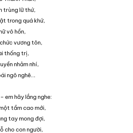
 trùng lữ thứ,
ật trong quá khứ,
hữ vô hồn,
 chức vương tôn,
i thống trị,
truyền nhảm nhí,
bái ngô nghê…
– em hãy lắng nghe:
 một tầm cao mới,
ng tay mong đợi,
ỗ cho con người,