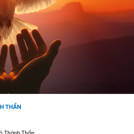
H THẦN
có Thánh Thần,