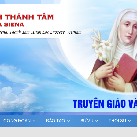
CỘNG ĐOÀN
ĐÀO TẠO
SỨ VỤ
THỜI SỰ