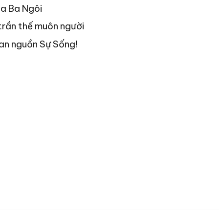
úa Ba Ngôi
trần thế muôn người
an nguồn Sự Sống!