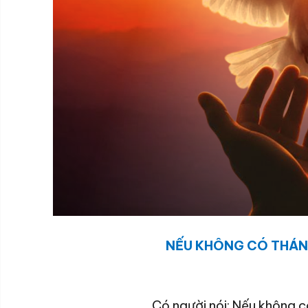
NẾU KHÔNG CÓ THÁN
Có người nói: Nếu không 