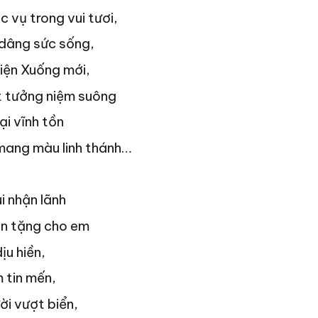
c vụ trong vui tươi,
 dâng sức sống,
Hiện Xuống mới,
t tưởng niệm suông
ại vĩnh tồn
mang màu linh thánh…
i nhận lãnh
n tặng cho em
ịu hiền,
 tin mến,
ời vượt biển,