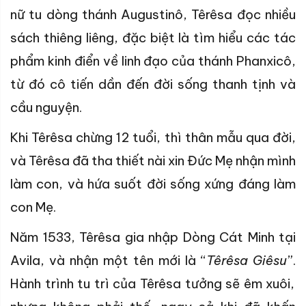
nữ tu dòng thánh Augustinô,
Têrêsa
đọc nhiều
sách thiêng liêng, đặc biệt là tìm hiểu các tác
phẩm kinh điển về linh đạo của thánh Phanxicô,
từ đó cô tiến dần đến đời sống thanh tịnh và
cầu nguyện.
Khi
Têrêsa
chừng 12 tuổi, thì thân mẫu qua đời,
và
Têrêsa
đã tha thiết nài xin Đức
Mẹ nhận mình
làm con, và hứa suốt đời sống xứng đáng làm
con Mẹ.
Năm 1533,
Têrêsa
gia nhập Dòng Cát Minh tại
Avila, và nhận một tên mới là “
Têrêsa
Giêsu
”.
Hành trình tu trì của Têrêsa tưởng sẽ êm xuôi,