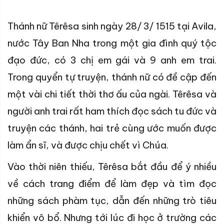
Thánh nữ Têrêsa sinh ngày 28/ 3/ 1515 tại Avila,
nước Tây Ban Nha trong một gia đình quý tộc
đạo đức, có 3 chị em gái và 9 anh em trai.
Trong quyển tự truyện, thánh nữ có đề cập đến
một vài chi tiết thời thơ ấu của ngài. Têrêsa và
người anh trai rất ham thích đọc sách tu đức và
truyện các thánh, hai trẻ cùng ước muốn được
làm ẩn sĩ, và được chịu chết vì Chúa.
Vào thời niên thiếu,
Têrêsa
bắt đầu để ý nhiều
về cách trang điểm để làm đẹp
và tìm đọc
những sách phàm tục, dẫn đến những trò tiêu
khiển vô bổ.
N
hưng tới lúc đi học ở trường các