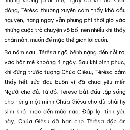
nhưng không phải thế, ngay cả khi đã khấn
dòng, Têrêsa thường xuyên cảm thấy khó cầu
nguyện, hàng ngày vẫn phung phí thời giờ vào
những cuộc trò chuyện vô bổ, nên nhiều khi thấy
chán nản, muốn để mặc thế gian lôi cuốn.
Ba năm sau,
Têrêsa
ngã bệnh nặng đến nỗi rơi
vào hôn mê khoảng 4 ngày.
Sau khi bình phục
,
khi
đứng trước tượng Chúa Giêsu, Têrêsa cảm
thấy hết sức đau buồn vì đã chưa yêu mến
Người cho đủ. Từ đó, Têrêsa bắt đầu tập sống
cho riêng một mình Chúa Giêsu cho dù phải hy
sinh khó nhọc đến mức nào. Đáp lại tình yêu
này, Chúa Giêsu đã ban cho Têrêsa đặc ân