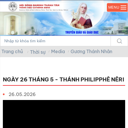
MENU
Trang chủ
Media
Gương Thánh Nhân
Thời sự
NGÀY 26 THÁNG 5 - THÁNH PHILIPPHÊ NÊRI
26.05.2026