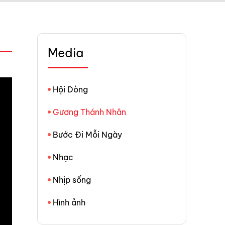
Media
Hội Dòng
Gương Thánh Nhân
Bước Đi Mỗi Ngày
Nhạc
Nhịp sống
Hình ảnh