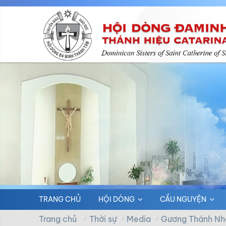
TRANG CHỦ
HỘI DÒNG
CẦU NGUYỆN
Trang chủ
Thời sự
Media
Gương Thánh N