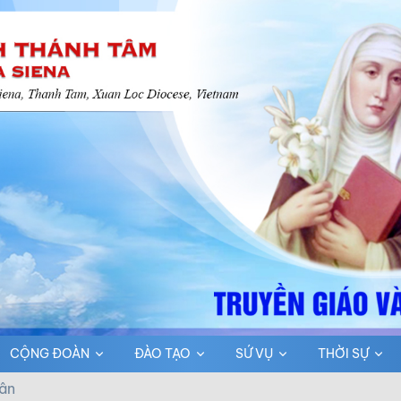
CỘNG ĐOÀN
ĐÀO TẠO
SỨ VỤ
THỜI SỰ
hân