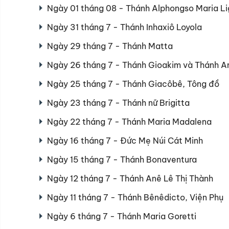
Ngày 01 tháng 08 - Thánh Alphongso Maria Li
Ngày 31 tháng 7 - Thánh Inhaxiô Loyola
Ngày 29 tháng 7 - Thánh Matta
Ngày 26 tháng 7 - Thánh Gioakim và Thánh A
Ngày 25 tháng 7 - Thánh Giacôbê, Tông đồ
Ngày 23 tháng 7 - Thánh nữ Brigitta
Ngày 22 tháng 7 - Thánh Maria Madalena
Ngày 16 tháng 7 - Đức Mẹ Núi Cát Minh
Ngày 15 tháng 7 - Thánh Bonaventura
Ngày 12 tháng 7 - Thánh Anê Lê Thị Thành
Ngày 11 tháng 7 - Thánh Bênêdicto, Viện Phụ
Ngày 6 tháng 7 - Thánh Maria Goretti