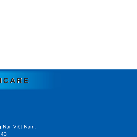
g Nai, Việt Nam.
643