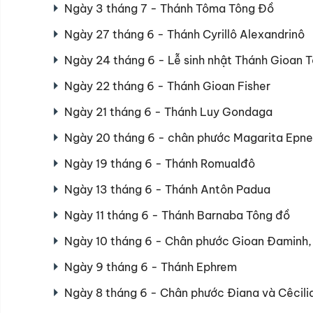
Ngày 3 tháng 7 - Thánh Tôma Tông Đồ
Ngày 27 tháng 6 - Thánh Cyrillô Alexandrinô
Ngày 24 tháng 6 - Lễ sinh nhật Thánh Gioan T
Ngày 22 tháng 6 - Thánh Gioan Fisher
Ngày 21 tháng 6 - Thánh Luy Gondaga
Ngày 20 tháng 6 - chân phước Magarita Epne
Ngày 19 tháng 6 - Thánh Romualđô
Ngày 13 tháng 6 - Thánh Antôn Padua
Ngày 11 tháng 6 - Thánh Barnaba Tông đồ
Ngày 10 tháng 6 - Chân phước Gioan Đaminh,
Ngày 9 tháng 6 - Thánh Ephrem
Ngày 8 tháng 6 - Chân phước Điana và Cêcili