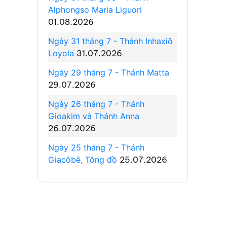
Alphongso Maria Liguori
01.08.2026
Ngày 31 tháng 7 - Thánh Inhaxiô
Loyola
31.07.2026
Ngày 29 tháng 7 - Thánh Matta
29.07.2026
Ngày 26 tháng 7 - Thánh
Gioakim và Thánh Anna
26.07.2026
Ngày 25 tháng 7 - Thánh
Giacôbê, Tông đồ
25.07.2026