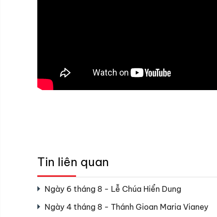
Tin liên quan
Ngày 6 tháng 8 - Lễ Chúa Hiển Dung
Ngày 4 tháng 8 - Thánh Gioan Maria Vianey