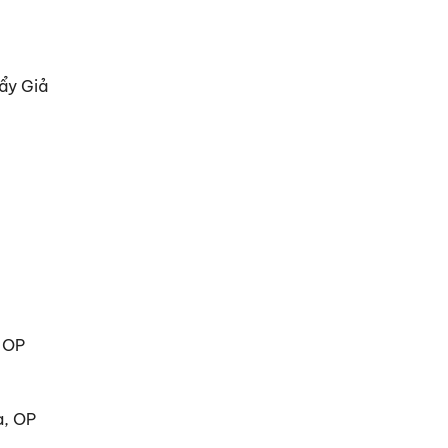
ẩy Giả
 OP
a, OP