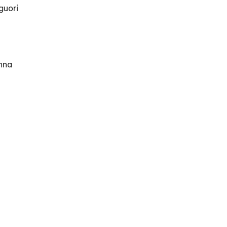
guori
nna