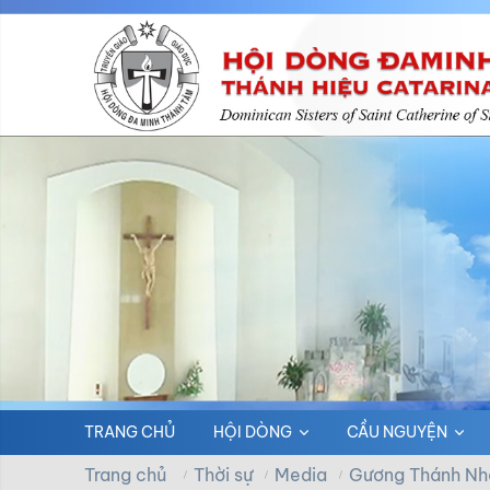
TRANG CHỦ
HỘI DÒNG
CẦU NGUYỆN
Trang chủ
Thời sự
Media
Gương Thánh N