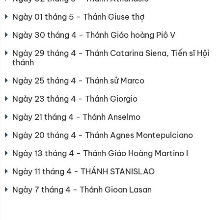
Ngày 01 tháng 5 - Thánh Giuse thợ
Ngày 30 tháng 4 - Thánh Giáo hoàng Piô V
Ngày 29 tháng 4 - Thánh Catarina Siena, Tiến sĩ Hội
thánh
Ngày 25 tháng 4 - Thánh sử Marco
Ngày 23 tháng 4 - Thánh Giorgio
Ngày 21 tháng 4 - Thánh Anselmo
Ngày 20 tháng 4 - Thánh Agnes Montepulciano
Ngày 13 tháng 4 - Thánh Giáo Hoàng Martino I
Ngày 11 tháng 4 - THÁNH STANISLAO
Ngày 7 tháng 4 - Thánh Gioan Lasan