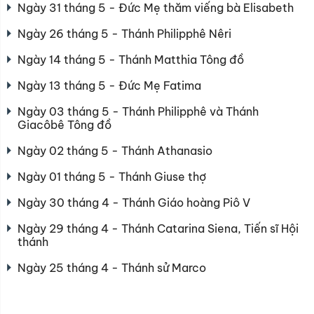
Ngày 31 tháng 5 - Đức Mẹ thăm viếng bà Elisabeth
Ngày 26 tháng 5 - Thánh Philipphê Nêri
Ngày 14 tháng 5 - Thánh Matthia Tông đồ
Ngày 13 tháng 5 - Đức Mẹ Fatima
Ngày 03 tháng 5 - Thánh Philipphê và Thánh
Giacôbê Tông đồ
Ngày 02 tháng 5 - Thánh Athanasio
Ngày 01 tháng 5 - Thánh Giuse thợ
Ngày 30 tháng 4 - Thánh Giáo hoàng Piô V
Ngày 29 tháng 4 - Thánh Catarina Siena, Tiến sĩ Hội
thánh
Ngày 25 tháng 4 - Thánh sử Marco