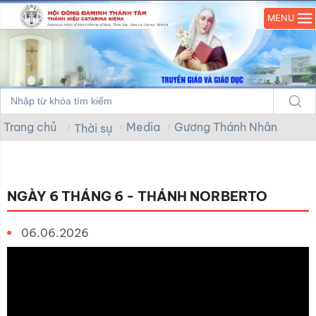
MENU
Trang chủ
Media
Gương Thánh Nhân
Thời sự
NGÀY 6 THÁNG 6 - THÁNH NORBERTO
06.06.2026