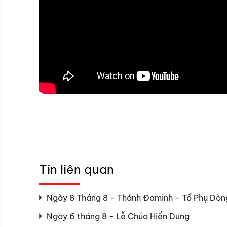
Tin liên quan
Ngày 8 Tháng 8 - Thánh Đaminh - Tổ Phụ Dòn
Ngày 6 tháng 8 - Lễ Chúa Hiển Dung