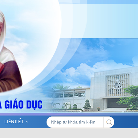
LIÊN KẾT