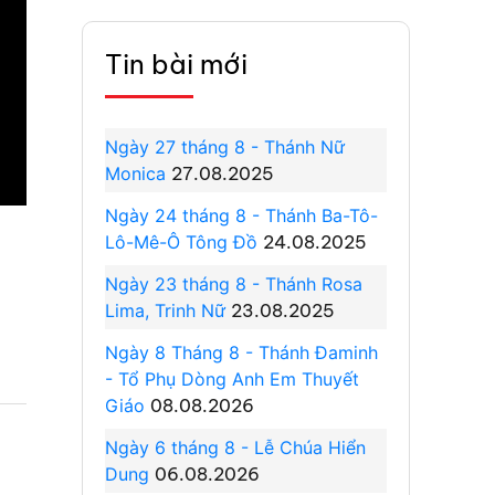
Tin bài mới
Ngày 27 tháng 8 - Thánh Nữ
Monica
27.08.2025
Ngày 24 tháng 8 - Thánh Ba-Tô-
Lô-Mê-Ô Tông Đồ
24.08.2025
Ngày 23 tháng 8 - Thánh Rosa
Lima, Trinh Nữ
23.08.2025
Ngày 8 Tháng 8 - Thánh Đaminh
- Tổ Phụ Dòng Anh Em Thuyết
Giáo
08.08.2026
Ngày 6 tháng 8 - Lễ Chúa Hiển
Dung
06.08.2026