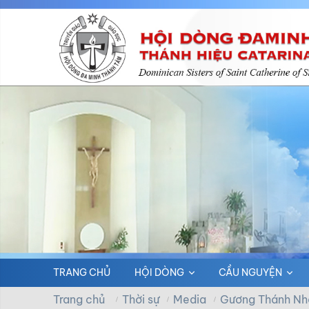
TRANG CHỦ
HỘI DÒNG
CẦU NGUYỆN
Trang chủ
Thời sự
Media
Gương Thánh N