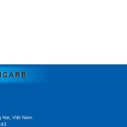
g Nai, Việt Nam.
643