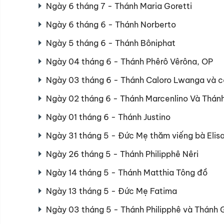
Ngày 6 tháng 7 - Thánh Maria Goretti
Ngày 6 tháng 6 - Thánh Norberto
Ngày 5 tháng 6 - Thánh Bôniphat
Ngày 04 tháng 6 - Thánh Phêrô Vêrôna, OP
Ngày 03 tháng 6 - Thánh Caloro Lwanga và c
Ngày 02 tháng 6 - Thánh Marcenlino Và Thán
Ngày 01 tháng 6 - Thánh Justino
Ngày 31 tháng 5 - Đức Mẹ thăm viếng bà Elis
Ngày 26 tháng 5 - Thánh Philipphê Nêri
Ngày 14 tháng 5 - Thánh Matthia Tông đồ
Ngày 13 tháng 5 - Đức Mẹ Fatima
Ngày 03 tháng 5 - Thánh Philipphê và Thánh