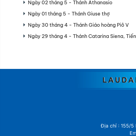
Ngày 02 tháng 5 - Thánh Athanasio
Ngày 01 tháng 5 - Thánh Giuse thợ
Ngày 30 tháng 4 - Thánh Giáo hoàng Piô V
Ngày 29 tháng 4 - Thánh Catarina Siena, Tiến 
Địa chỉ : 155/5
Em