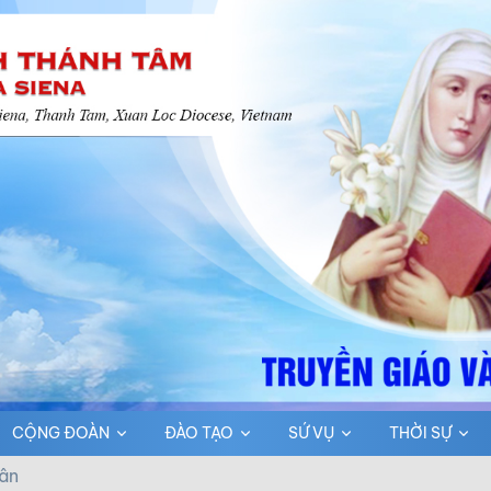
CỘNG ĐOÀN
ĐÀO TẠO
SỨ VỤ
THỜI SỰ
hân