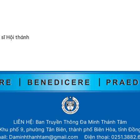
sĩ Hội thánh
LIÊN HỆ: Ban Truyền Thông Đa Minh Thánh Tâm
 Khu phố 9, phường Tân Biên, thành phố Biên Hòa, tỉnh Đồn
ail: Daminhthanhtam@gmail.com Điện thoại: 0251.3882.