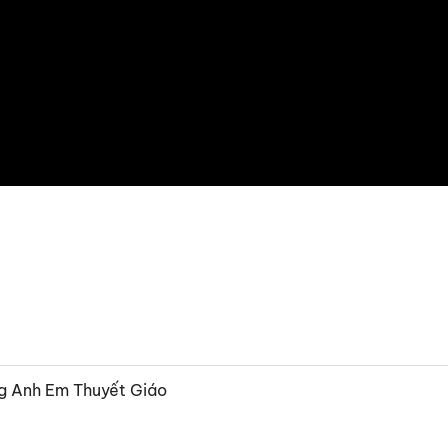
g Anh Em Thuyết Giáo