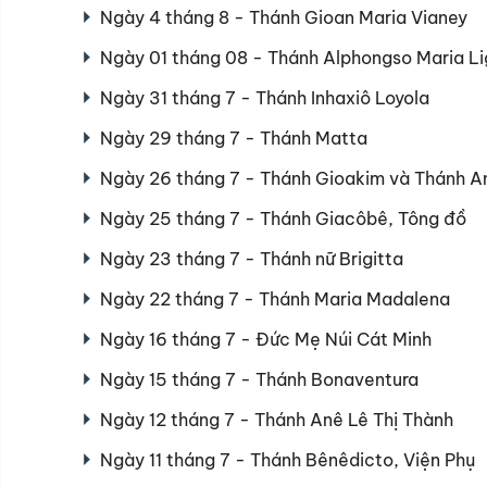
Ngày 4 tháng 8 - Thánh Gioan Maria Vianey
Ngày 01 tháng 08 - Thánh Alphongso Maria Li
Ngày 31 tháng 7 - Thánh Inhaxiô Loyola
Ngày 29 tháng 7 - Thánh Matta
Ngày 26 tháng 7 - Thánh Gioakim và Thánh A
Ngày 25 tháng 7 - Thánh Giacôbê, Tông đồ
Ngày 23 tháng 7 - Thánh nữ Brigitta
Ngày 22 tháng 7 - Thánh Maria Madalena
Ngày 16 tháng 7 - Đức Mẹ Núi Cát Minh
Ngày 15 tháng 7 - Thánh Bonaventura
Ngày 12 tháng 7 - Thánh Anê Lê Thị Thành
Ngày 11 tháng 7 - Thánh Bênêdicto, Viện Phụ