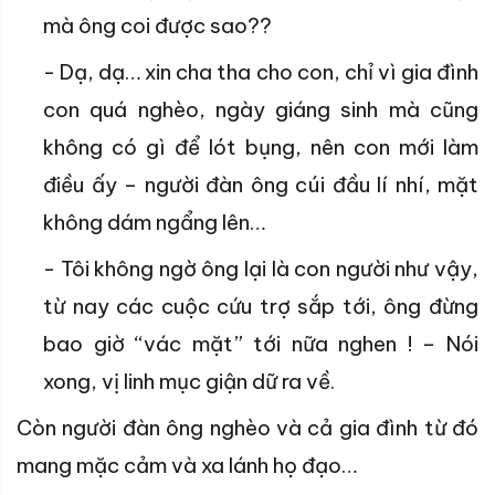
mà ông coi được sao??
- Dạ, dạ… xin cha tha cho con, chỉ vì gia đình
con quá nghèo, ngày giáng sinh mà cũng
không có gì để lót bụng, nên con mới làm
điều ấy – người đàn ông cúi đầu lí nhí, mặt
không dám ngẩng lên…
- Tôi không ngờ ông lại là con người như vậy,
từ nay các cuộc cứu trợ sắp tới, ông đừng
bao giờ “vác mặt” tới nữa nghen ! – Nói
xong, vị linh mục giận dữ ra về.
Còn người đàn ông nghèo và cả gia đình từ đó
mang mặc cảm và xa lánh họ đạo…