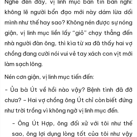
Nghe đến đây, vị linh mục bán tín bán nghi:
không lẽ người bổn đạo mới này dám lừa dối
mình như thế hay sao? Không nén được sự nóng
giận, vị linh mục liền lấy “giỏ” chạy thẳng đến
nhà người đàn ông, thì kìa từ xa đã thấy hai vợ
chồng đang cười nói vui vẻ tay xách con vịt mới
làm sạch lông.
Nén cơn giận, vị linh mục tiến đến:
- Ủa bà Út về hồi nào vậy? Bệnh tình đã đỡ
chưa? – Hai vợ chồng ông Út chỉ còn biết đứng
như trời trồng vì không ngờ vị linh mục đến.
- Ông Út Hợp, ông đối xử với tôi như thế
sao, ông lợi dụng lòng tốt của tôi như vậy