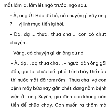
mắt lấm la, lấm lét ngó trước, ngó sau.
- À, ông Út Hợp đó hả, có chuyện gì vậy ông
?, - vị linh mục tiến lại hỏi.
- Dạ, dạ … thưa, thưa cha … con có chút
chuyện …
- Vâng, có chuyện gì xin ông cứ nói.
- À, dạ … dạ thưa cha … - người đàn ông gãi
đầu, gãi tai chưa biết phải trình bày thế nào
thì nước mắt đã rơm rớm– Thưa cha, vợ con
bệnh mấy bữa nay gần chết đang nằm bệnh
viện ở Long Xuyên, gia đình con không còn
tiền để chữa chạy. Con muốn ra thăm mà