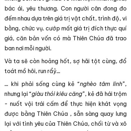
bác ái, yêu thương. Con người cân đong đo
đếm nhau dựa trên giá trị vật chất, trình độ, vi
bằng, chức vụ. cướp mất giá trị đích thực quí
giá, căn bản vốn có mà Thiên Chúa đã trao
ban nơi mỗi người.
Và ta sẽ còn hoảng hốt, sợ hãi tột cùng, đổ
toát mồ hôi, run rẩỷ…
… khi phải sống cùng kẻ “
nghèo
tâm linh
”,
nhưng lại “
giàu thói kiêu căng
”, kẻ đã hái trộm
- nuốt vội trái cấm để thực hiện khát vọng
được bằng Thiên Chúa , sẵn sàng quay lưng
lại với tình yêu của Thiên Chúa, chối từ và xô