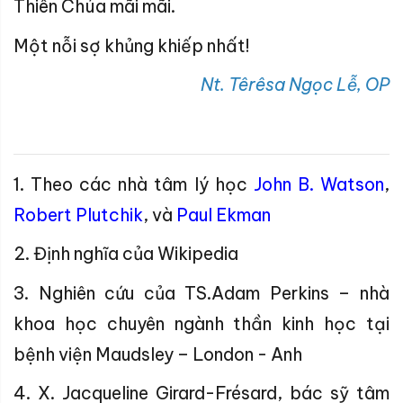
Thiên Chúa mãi mãi.
Một nỗi sợ khủng khiếp nhất!
Nt. Têrêsa Ngọc Lễ, OP
1. Theo các nhà tâm lý học
John B. Watson
,
Robert Plutchik
, và
Paul Ekman
2. Định nghĩa của Wikipedia
3. Nghiên cứu của TS.Adam Perkins – nhà
khoa học chuyên ngành thần kinh học tại
bệnh viện Maudsley – London - Anh
4. X.
Jacqueline Girard-Frésard, bác sỹ tâm