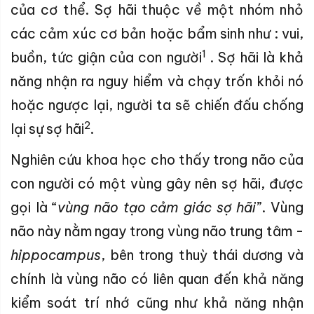
của cơ thể. Sợ hãi thuộc về một nhóm nhỏ
các cảm xúc cơ bản hoặc bẩm sinh như : vui,
1
buồn, tức giận của con người
. Sợ hãi là khả
năng nhận ra nguy hiểm và chạy trốn khỏi nó
hoặc ngược lại, người ta sẽ chiến đấu chống
2
lại sự sợ hãi
.
Nghiên cứu khoa học cho thấy trong não của
con người có một vùng gây nên sợ hãi, được
gọi là “
vùng não tạo cảm giác sợ hãi
”. Vùng
não này nằm ngay trong vùng não trung tâm -
hippocampus
, bên trong thuỳ thái dương và
chính là vùng não có liên quan đến khả năng
kiểm soát trí nhớ cũng như khả năng nhận