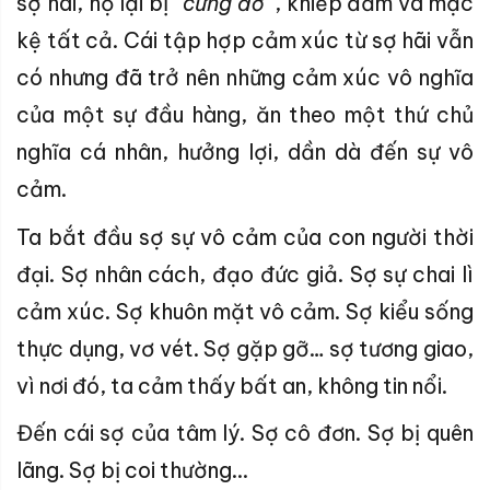
sợ hãi, họ lại bị “
cứng đờ
”, khiếp đảm và mặc
kệ tất cả. Cái tập hợp cảm xúc từ sợ hãi vẫn
có nhưng đã trở nên những cảm xúc vô nghĩa
của một sự đầu hàng, ăn theo một thứ chủ
nghĩa cá nhân, hưởng lợi, dần dà đến sự vô
cảm.
Ta bắt đầu sợ sự vô cảm của con người thời
đại. Sợ nhân cách, đạo đức giả. Sợ sự chai lì
cảm xúc. Sợ khuôn mặt vô cảm. Sợ kiểu sống
thực dụng, vơ vét. Sợ gặp gỡ… sợ tương giao,
vì nơi đó, ta cảm thấy bất an, không tin nổi.
Đến cái sợ của tâm lý. Sợ cô đơn. Sợ bị quên
lãng. Sợ bị coi thường...