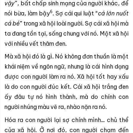
vậy
”, bất chấp sinh mạng của người khác, để
6
nói bừa, làm bậy
. Sợ cái qui luật “
cá lớn nuốt
cá bé
” trong xã hội loài người. Sợ cái xã hội mà
ta đang tồn tại, sống chung với nó. Một xã hội
với nhiều vết thâm đen.
Mà xã hội đó là gì. Nó không đơn thuần là một
khái niệm về ngôn ngữ, nhưng là cái hình dạng
được con người làm ra nó. Xã hội tốt hay xấu
là do con người đúc kết. Cái xã hội trắng đen
ấy đâu tự nó hình thành, mà do chính con
người nhúng màu vẽ ra, nhào nặn ra nó.
Hóa ra con người lại sợ chính mình… chủ thể
của xã hội. Ở nơi đó, con người chạm đến