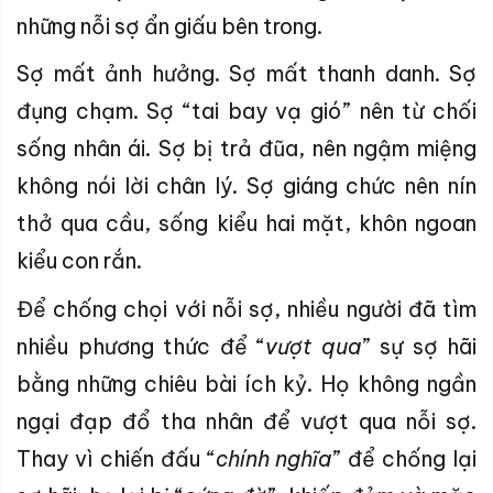
những nỗi sợ ẩn giấu bên trong.
Sợ mất ảnh hưởng. Sợ mất thanh danh. Sợ
đụng chạm. Sợ “tai bay vạ gió” nên từ chối
sống nhân ái. Sợ bị trả đũa, nên ngậm miệng
không nói lời chân lý. Sợ giáng chức nên nín
thở qua cầu, sống kiểu hai mặt, khôn ngoan
kiểu con rắn.
Để chống chọi với nỗi sợ, nhiều người đã tìm
nhiều phương thức để “
vượt qua
” sự sợ hãi
bằng những chiêu bài ích kỷ. Họ không ngần
ngại đạp đổ tha nhân để vượt qua nỗi sợ.
Thay vì chiến đấu “
chính nghĩa
” để chống lại