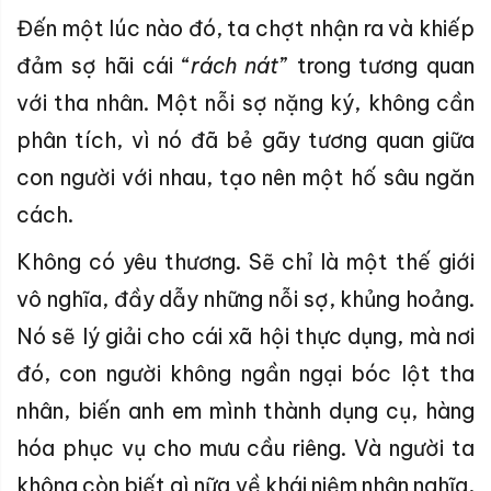
Đến một lúc nào đó, ta chợt nhận ra và khiếp
đảm sợ hãi cái “
rách nát
” trong tương quan
với tha nhân. Một nỗi sợ nặng ký, không cần
phân tích, vì nó đã bẻ gãy tương quan giữa
con người với nhau, tạo nên một hố sâu ngăn
cách.
Không có yêu thương. Sẽ chỉ là một thế giới
vô nghĩa, đầy dẫy những nỗi sợ, khủng hoảng.
Nó sẽ lý giải cho cái xã hội thực dụng, mà nơi
đó, con người không ngần ngại bóc lột tha
nhân, biến anh em mình thành dụng cụ, hàng
hóa phục vụ cho mưu cầu riêng. Và người ta
không còn biết gì nữa về khái niệm nhân nghĩa,