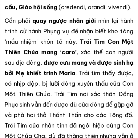
cầu, Giáo hội sống
(credendi, orandi, vivendi).
Cần phải
quay ngược nhãn giới
nhìn lại hành
trình cử hành Phụng vụ để nhận biết kho tàng
‘mầu nhiệm’ khôn tả này.
Trái Tim Con Một
Thiên Chúa mang ‘caro’
, xác thể con người
sau địa đàng,
được cưu mang và được sinh hạ
bởi Mẹ khiết trinh Maria
. Trái tim thấy được,
có nhịp đập, bị lưỡi đòng xuyên thấu của Con
Một Thiên Chúa. Trái Tim nơi xác thân Đấng
Phục sinh vẫn đến được dù cửa đóng để gặp gỡ
và phà hơi thở Thánh Thần cho các Tông đồ.
Trái Tim của nhân tính đã ngôi hiệp cùng Con
Một Chúa Cha, dù đã thăng thiên nhưng vẫn ở