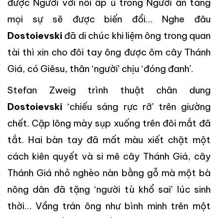
được Người với nỗi ấp ủ trong Người ẩn tàng
mọi sự sẽ được biến đổi… Nghe đâu
Dostoievski
đã di chúc khi liệm ông trong quan
tài thì xin cho đôi tay ông được ôm cây Thánh
Giá, có Giêsu, thân ‘người’ chịu ‘đóng đanh’.
Stefan Zweig trình thuật chân dung
Dostoievski
‘chiếu sáng rực rỡ’ trên giường
chết. Cặp lông mày sụp xuống trên đôi mắt đã
tắt. Hai bàn tay đã mất màu xiết chặt một
cách kiên quyết và si mê cây Thánh Giá, cây
Thánh Giá nhỏ nghèo nàn bằng gỗ mà một bà
nông dân đã tặng ‘người tù khổ sai’ lúc sinh
thời… Vầng trán ông như bình minh trên một