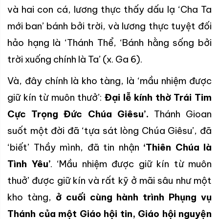
và hai con cá, lương thực thấy dấu lạ ‘Cha Ta
mới ban’ bánh bởi trời, và lương thực tuyệt đối
hảo hạng là ‘Thánh Thể, ‘Bánh hằng sống bởi
trời xuống chính là Ta’ (x. Ga 6).
Và, đây chính là kho tàng, là ‘mầu nhiệm được
giữ kín từ muôn thưở’:
Đại lễ kính thờ Trái Tim
Cực Trọng Đức Chúa Giêsu’.
Thánh Gioan
suốt một đời đã ‘tựa sát lòng Chúa Giêsu’, đã
‘biết’ Thầy mình, đã tin nhận
‘Thiên Chúa là
Tình Yêu’
. ‘Mầu nhiệm được giữ kín từ muôn
thuở’ được giữ kín và rất kỹ ở mãi sâu như một
kho tàng,
ở cuối cùng hành trình Phụng vụ
Thánh của một Giáo hội tin, Giáo hội nguyện