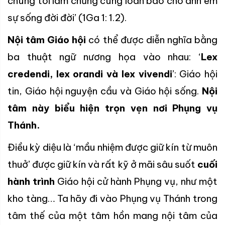
chúng tôi làm chứng cùng loan báo cho anh em
sự sống đời đời’ (1Ga 1: 1.2).
Nội tâm Giáo hội
có thể được diễn nghĩa bằng
ba thuật ngữ nương họa vào nhau: ‘
Lex
credendi, lex orandi và lex vivendi
’: Giáo hội
tin, Giáo hội nguyện cầu và Giáo hội sống.
Nội
tâm này biểu hiện trọn vẹn nơi Phụng vụ
Thánh.
Điều kỳ diệu là ‘mầu nhiệm được giữ kín từ muôn
thuở’ được giữ kín và rất kỹ ở mãi sâu suốt
cuối
hành trình
Giáo hội cử hành Phụng vụ, như một
kho tàng… Ta hãy đi vào Phụng vụ Thánh trong
tâm thế của một tâm hồn mang nội tâm của