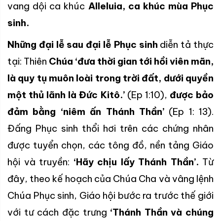
vang dội ca khúc
Alleluia, ca khúc mùa Phục
sinh.
Những đại lễ sau đại lễ Phục sinh
diễn tả thực
tại: Thiên
Chúa ‘đưa thời gian tới hồi viên mãn,
là quy tụ muôn loài trong trời đất, dưới quyền
một thủ lãnh là Đức Kitô.’
(Ep 1:10),
được bảo
đảm bằng ‘niêm ấn Thánh Thần’
(Ep 1: 13).
Đấng Phục sinh thổi hơi trên các chứng nhân
được tuyển chọn, các tông đồ, nền tảng Giáo
hội và truyền:
‘Hãy chịu lấy Thánh Thần’.
Từ
đây, theo kế hoạch của Chúa Cha và vâng lệnh
Chúa Phục sinh, Giáo hội bước ra trước thế giới
với tư cách đặc trưng
‘Thánh Thần và chúng