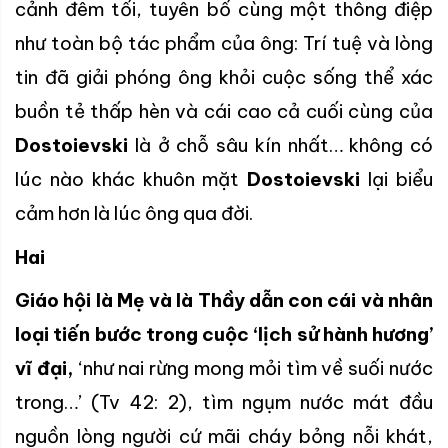
cảnh đêm tối, tuyên bố cùng một thông điệp
như toàn bộ tác phẩm của ông: Trí tuệ và lòng
tin đã giải phóng ông khỏi cuộc sống thể xác
buồn tẻ thấp hèn và cái cao cả cuối cùng của
Dostoievski
là ở chỗ sâu kín nhất… không có
lúc nào khác khuôn mặt
Dostoievski
lại biểu
cảm hơn là lúc ông qua đời.
Hai
Giáo hội là Mẹ và là Thầy dẫn con cái và nhân
loại
tiến bước trong cuộc ‘lịch sử hành hương’
vĩ đại,
‘như nai rừng mong mỏi tìm về suối nước
trong…’ (Tv 42: 2), tìm ngụm nước mát đầu
nguồn lòng người cứ mãi cháy bỏng nỗi khát,