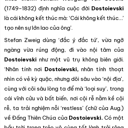
(1749–1832) định nghĩa cuộc đời
Dostoievski
là cái không kết thúc mà: ‘Cái không kết thúc…’
tạo nên sự lớn lao của ông’.
Stefan Zweig dùng ‘đắc ý đắc tứ’, vừa ngỡ
ngàng vừa rúng động, đi vào nội tâm của
Dostoievski
như một vũ trụ không biên giới.
‘Nhân tính nơi
Dostoievski,
nhân tính thoạt
nhìn có vẻ kỳ quặc, nhưng dõi sâu vào ‘nội địa’,
cùng với cõi sâu lòng ta để mà ‘loại suy’, trong
cái vĩnh cửu và bất biến, nơi cội rễ nằm kề cội
rễ, ta trải nghiệm nỗi ‘restless’ (chữ của Aug.)
về Đấng Thiên Chúa của
Dostoievski.
Có một
bầu trời trong trẻo vô cùng tốt lành trải rộng