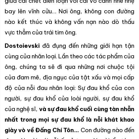
giữa cái chết điên loạn với cái vỗ cánh nhè nhẹ
bay lên vĩnh cửu… Nơi ông, không con đường
nào kết thúc và không vấn nạn nào dò thấu
vực thẳm của trái tim ông.
Dostoievski
đã đụng đến những giới hạn tận
cùng của nhân loại. Lần theo các tác phẩm của
ông, chúng ta sẽ đi qua những nơi chuộc tội
của đam mê, địa ngục của tật xấu và mọi cấp
độ của nỗi đau nhân loại: Sự đau khổ của con
người, sự đau khổ của loài người, sự đau khổ
của nghệ sĩ,
và sự đau khổ cuối cùng tàn nhẫn
nhất trong mọi sự đau khổ là nỗi khát khao
giày vò về Đấng Chí Tôn…
Con đường nào đến