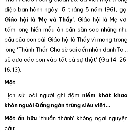
điệp ban hành ngày 15 tháng 5 năm 1961, gọi
Giáo hội là ‘Mẹ và Thầy’.
Giáo hội là Mẹ với
tấm lòng hiền mẫu ân cần săn sóc những nhu
cầu của con cái. Giáo hội là Thầy vì mang trong
lòng ‘Thánh Thần Cha sẽ sai đến nhân danh Ta…
sẽ đưa các con vào tất cả sự thật’ (Ga 14: 26;
16: 13).
Một
Lịch sử loài người ghi đậm
niềm khát khao
khôn nguôi Đấng ngàn trùng siêu việt…
Một ấn hữu
‘thuần thành’ không ngơi nguyện
cầu: