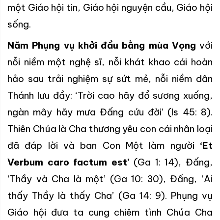
một Giáo hội tin, Giáo hội nguyện cầu, Giáo hội
sống.
Năm Phụng vụ khởi đầu bằng mùa Vọng
với
nỗi niềm một nghệ sĩ, nỗi khát khao cái hoàn
hảo sau trải nghiệm sự sứt mẻ, nỗi niềm dân
Thánh lưu đầy: ‘Trời cao hãy đổ sương xuống,
ngàn mây hãy mưa Đấng cứu đời’ (Is 45: 8).
Thiên Chúa là Cha thương yêu con cái nhân loại
đã đáp lời và ban Con Một làm người
‘Et
Verbum caro factum est’
(Ga 1: 14), Đấng,
‘Thầy và Cha là một’ (Ga 10: 30), Đấng, ‘Ai
thấy Thầy là thấy Cha’ (Ga 14: 9). Phụng vụ
Giáo hội đưa ta cung chiêm tình Chúa Cha