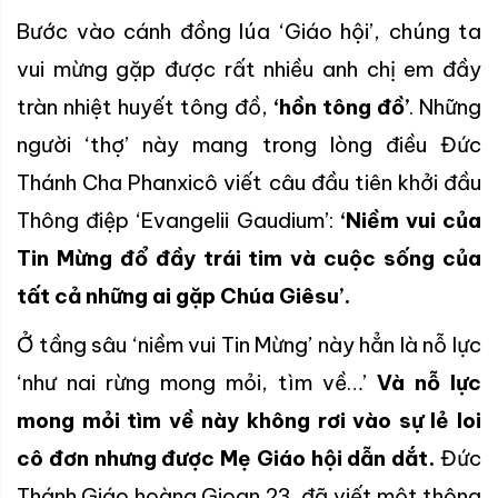
Bước vào cánh đồng lúa ‘Giáo hội’, chúng ta
vui mừng gặp được rất nhiều anh chị em đầy
tràn nhiệt huyết tông đồ,
‘hồn tông đồ’
. Những
người ‘thợ’ này mang trong lòng điều Đức
Thánh Cha Phanxicô viết câu đầu tiên khởi đầu
Thông điệp ‘Evangelii Gaudium’:
‘Niềm vui của
Tin Mừng đổ đầy trái tim và cuộc sống của
tất cả những ai gặp Chúa Giêsu’.
Ở tầng sâu ‘niềm vui Tin Mừng’ này hẳn là nỗ lực
‘như nai rừng mong mỏi, tìm về…’
Và nỗ lực
mong mỏi tìm về này không rơi vào sự lẻ loi
cô đơn nhưng được Mẹ Giáo hội dẫn dắt.
Đức
Thánh Giáo hoàng Gioan 23, đã viết một thông