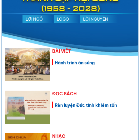
LỜI NGỎ
LOGO
LỜI NGUYỆN
BÀI VIẾT
Hành trình ân sủng
ĐỌC SÁCH
Rèn luyện Đức tính khiêm tốn
NHẠC