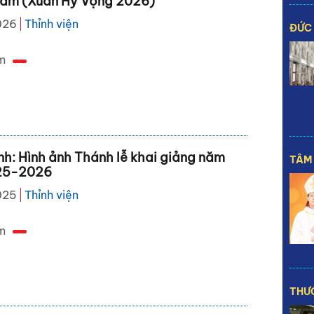
âm (Xuân Hy Vọng 2026)
026
Thỉnh viện
ĐỨC
m
inh: Hình ảnh Thánh lễ khai giảng năm
TÂM 
25-2026
025
Thỉnh viện
m
THƯỢ