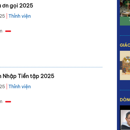
u ơn gọi 2025
025
Thỉnh viện
m
GIÁO
h Nhập Tiền tập 2025
025
Thỉnh viện
DÒN
m