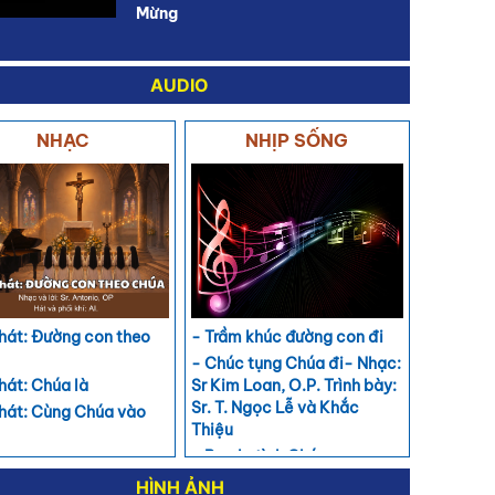
Mừng
AUDIO
NHẠC
NHỊP SỐNG
 hát: Đường con theo
- Trầm khúc đường con đi
- Chúc tụng Chúa đi- Nhạc:
 hát: Chúa là
Sr Kim Loan, O.P. Trình bày:
Sr. T. Ngọc Lễ và Khắc
 hát: Cùng Chúa vào
Thiệu
- Bao la tình Chúa
 hát: Hành khúc lên
g
HÌNH ẢNH