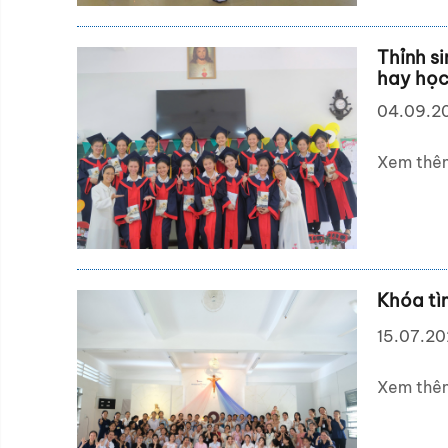
Thỉnh s
hay học 
04.09.2
Xem thê
Khóa tì
15.07.2
Xem thê