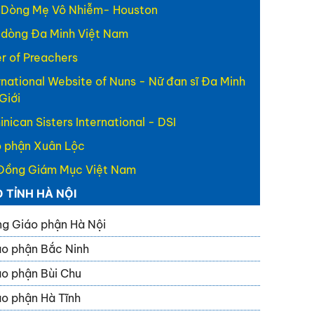
 Dòng Mẹ Vô Nhiễm- Houston
 dòng Đa Minh Việt Nam
r of Preachers
rnational Website of Nuns - Nữ đan sĩ Đa Minh
Giới
nican Sisters International - DSI
 phận Xuân Lộc
Đồng Giám Mục Việt Nam
O TỈNH HÀ NỘI
g Giáo phận Hà Nội
o phận Bắc Ninh
o phận Bùi Chu
o phận Hà Tĩnh