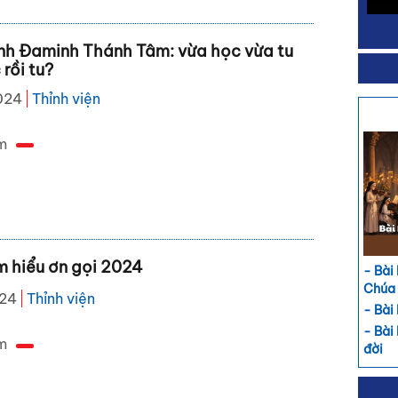
inh Đaminh Thánh Tâm: vừa học vừa tu
rồi tu?
024
Thỉnh viện
m
m hiểu ơn gọi 2024
- Bài
Chúa
024
Thỉnh viện
- Bài
- Bài
m
đời
- Bài
đườn