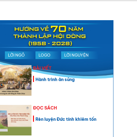
LỜI NGỎ
LOGO
LỜI NGUYỆN
BÀI VIẾT
Hành trình ân sủng
ĐỌC SÁCH
Rèn luyện Đức tính khiêm tốn