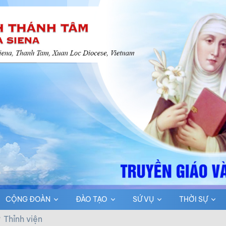
CỘNG ĐOÀN
ĐÀO TẠO
SỨ VỤ
THỜI SỰ
Thỉnh viện