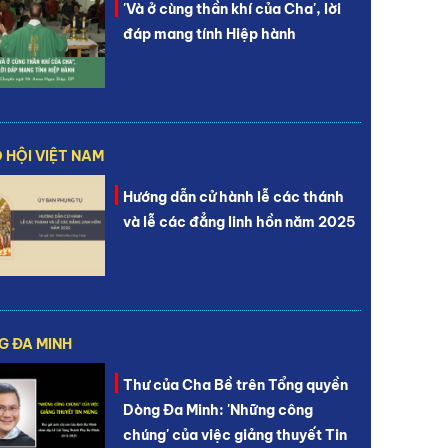
'Và ở cùng thần khí của Cha', lời
đáp mang tính Hiệp hành
 HỘI VIỆT NAM
Hướng dẫn cử hành lễ các thánh
và lễ các đẳng linh hồn năm 2025
G ĐA MINH
Thư của Cha Bề trên Tổng quyền
Dòng Đa Minh: 'Những công
chúng' của việc giảng thuyết Tin