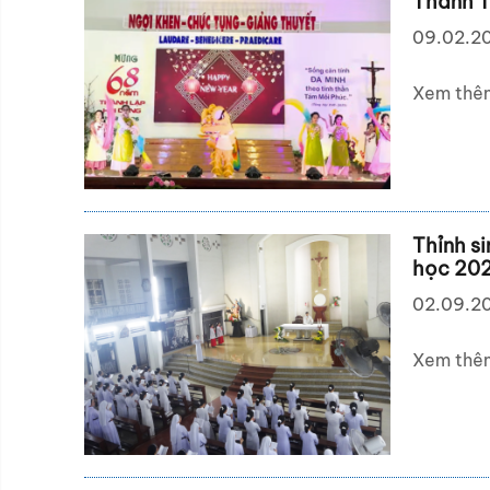
Thánh T
09.02.2
Xem thê
Thỉnh s
học 20
02.09.2
Xem thê