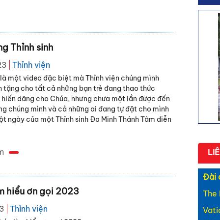
- Bài
Khán
- Bài
Catar
ng Thỉnh sinh
- Bài
môn đ
23
Thỉnh viện
- Bài
là một video đặc biệt mà Thỉnh viện chúng mình
sứ tìn
 tặng cho tất cả những bạn trẻ đang thao thức
- Bên
 hiến dâng cho Chúa, nhưng chưa một lần được đến
- Cùn
ng chúng mình và cả những ai đang tự đặt cho mình
Một ngày của một Thỉnh sinh Đa Minh Thánh Tâm diễn
m
LI
Đài 
m hiểu ơn gọi 2023
The 
23
Thỉnh viện
Vat