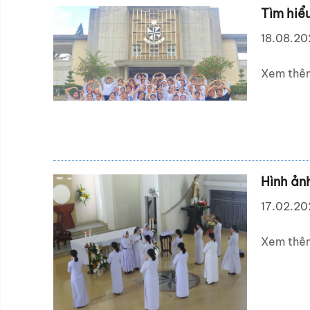
Tìm hiể
18.08.2
Xem thê
Hình ản
17.02.2
Xem thê