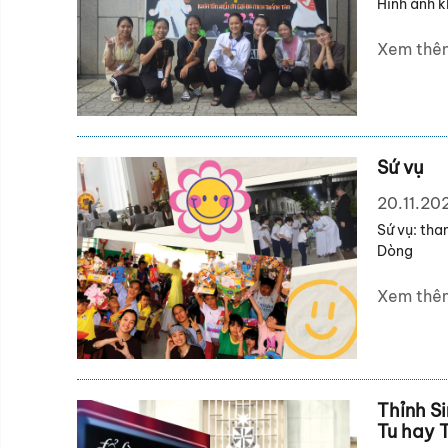
Hình ảnh k
Xem thê
Sứ vụ
20.11.20
Sứ vụ: tha
Dòng
Xem thê
Thỉnh S
Tu hay 