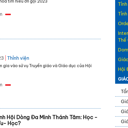
hóa tìm hiểu ơn gọi 2023
Tỉnh
Tỉnh
m
Orde
Inte
Thế 
Domi
23
Thỉnh viện
Giáo
m gia vào sứ vụ Truyền giáo và Giáo dục của Hội
Hội 
GIÁ
m
Tổn
Giá
Giá
inh Hội Dòng Đa Minh Thánh Tâm: Học -
Giá
Tu- Học?