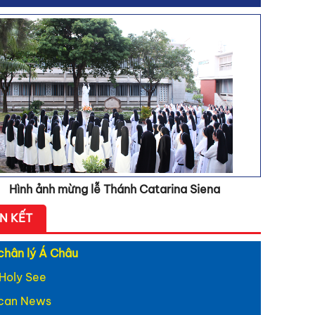
 hát: Khúc ca Kim
h
 hát: Gương thánh
ina
 hát: Catarina - người
ệ thừa sai
 hát: Catarina - Ngôn
h yêu
 Chúa
g Chúa vào đời
Hình ảnh mừng lễ Thánh Catarina Siena
ÊN KẾT
chân lý Á Châu
Holy See
ican News