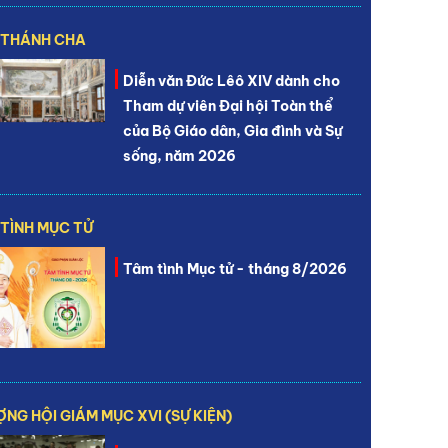
 THÁNH CHA
Diễn văn Đức Lêô XIV dành cho
Tham dự viên Đại hội Toàn thể
của Bộ Giáo dân, Gia đình và Sự
sống, năm 2026
TÌNH MỤC TỬ
Tâm tình Mục tử - tháng 8/2026
NG HỘI GIÁM MỤC XVI (SỰ KIỆN)