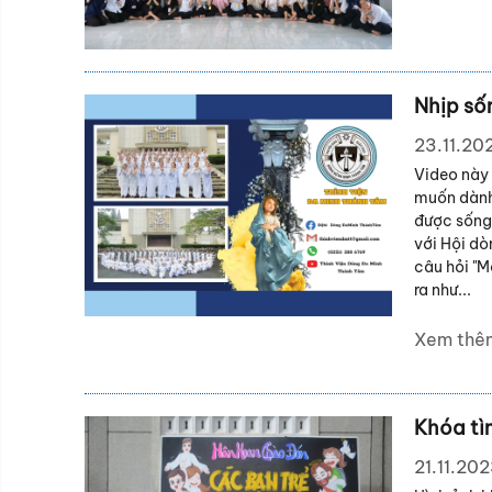
Nhịp số
23.11.20
Video này 
muốn dành
được sống
với Hội dò
câu hỏi "
ra như...
Xem thê
Khóa tì
21.11.20