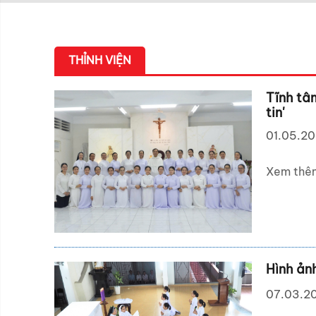
THỈNH VIỆN
Tĩnh tâ
tin'
01.05.2
Xem thê
Hình ản
07.03.2