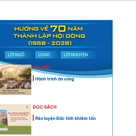
LỜI NGỎ
LOGO
LỜI NGUYỆN
BÀI VIẾT
Hành trình ân sủng
ĐỌC SÁCH
Rèn luyện Đức tính khiêm tốn