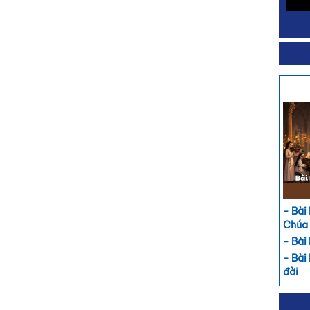
- Bài
Chúa
- Bài
- Bài
đời
- Bài
đườn