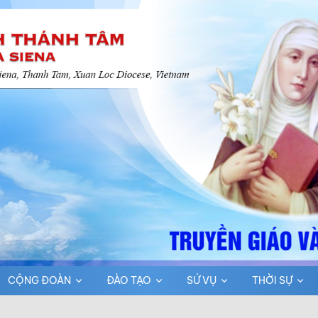
CỘNG ĐOÀN
ĐÀO TẠO
SỨ VỤ
THỜI SỰ