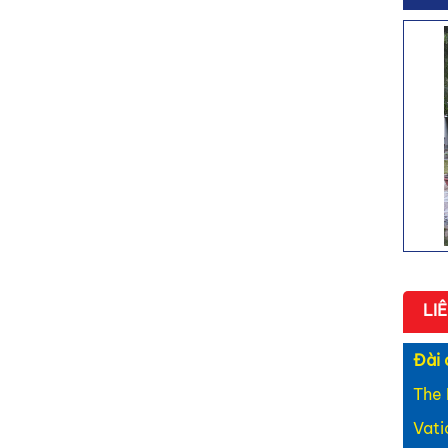
- Bài
Khán
- Bài
Catar
- Bài
môn đ
- Bài
sứ tìn
- Bên
- Cùn
LI
Đài 
The 
Vat