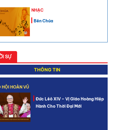
NHẠC
Bên Chúa
ỜI SỰ
THÔNG TIN
 HỘI HOÀN VŨ
Đức Lêô XIV – Vị Giáo Hoàng Hiệp
Hành Cho Thời Đại Mới