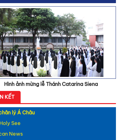
 hát: Khúc ca Kim
h
 hát: Gương thánh
ina
 hát: Catarina - người
ệ thừa sai
 hát: Catarina - Ngôn
h yêu
 Chúa
g Chúa vào đời
Hình ảnh mừng lễ Thánh Catarina Siena
ÊN KẾT
chân lý Á Châu
Holy See
ican News