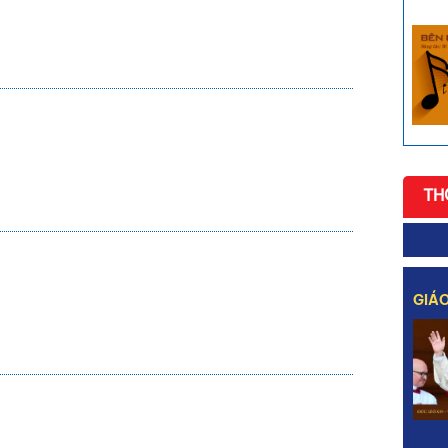
TH
GIÁO