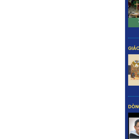
GIÁO
DÒN