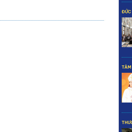
ĐỨC
TÂM 
THƯỢ