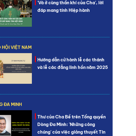
'Và ở cùng thần khí của Cha', lời
đáp mang tính Hiệp hành
 HỘI VIỆT NAM
Hướng dẫn cử hành lễ các thánh
và lễ các đẳng linh hồn năm 2025
G ĐA MINH
Thư của Cha Bề trên Tổng quyền
Dòng Đa Minh: 'Những công
chúng' của việc giảng thuyết Tin