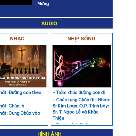
Mừng
AUDIO
NHẠC
NHỊP SỐNG
 hát: Đường con theo
- Trầm khúc đường con đi
- Chúc tụng Chúa đi- Nhạc:
 hát: Chúa là
Sr Kim Loan, O.P. Trình bày:
Sr. T. Ngọc Lễ và Khắc
 hát: Cùng Chúa vào
Thiệu
- Bao la tình Chúa
 hát: Hành khúc lên
g
HÌNH ẢNH