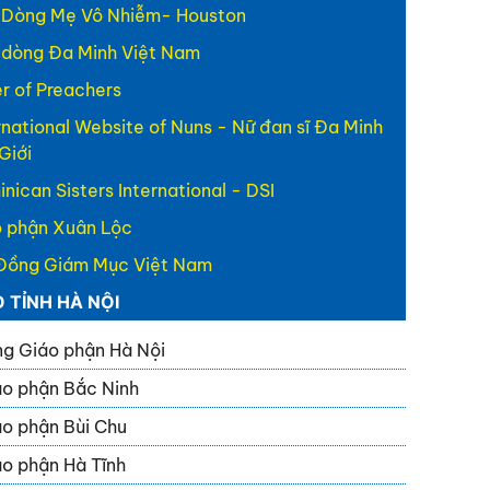
 Dòng Mẹ Vô Nhiễm- Houston
 dòng Đa Minh Việt Nam
r of Preachers
rnational Website of Nuns - Nữ đan sĩ Đa Minh
Giới
nican Sisters International - DSI
 phận Xuân Lộc
Đồng Giám Mục Việt Nam
O TỈNH HÀ NỘI
g Giáo phận Hà Nội
o phận Bắc Ninh
o phận Bùi Chu
o phận Hà Tĩnh