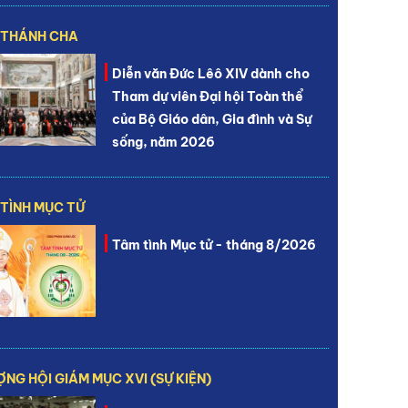
 THÁNH CHA
Diễn văn Đức Lêô XIV dành cho
Tham dự viên Đại hội Toàn thể
của Bộ Giáo dân, Gia đình và Sự
sống, năm 2026
TÌNH MỤC TỬ
Tâm tình Mục tử - tháng 8/2026
NG HỘI GIÁM MỤC XVI (SỰ KIỆN)