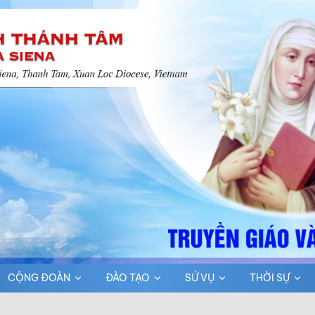
CỘNG ĐOÀN
ĐÀO TẠO
SỨ VỤ
THỜI SỰ