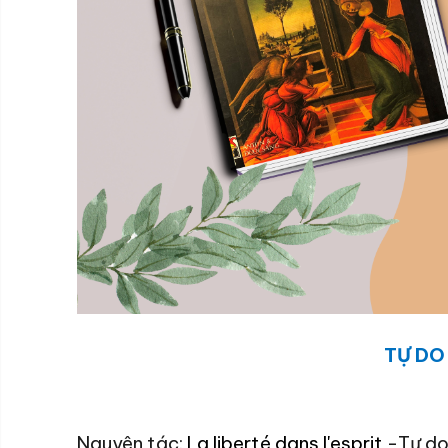
TỰ DO
Nguyên
tác:
La liberté dans l'esprit
-
Tự do