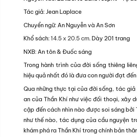
Tác
giả:
Jean Laplace
Chuyển ngữ
:
An Nguyễn
và
An Sơn
Khổ
sách:
14.5 x 20.5 cm
.
Dày
201 trang
NXB
:
An tôn & Đuốc sáng
Trong hành trình của đời sống thiêng li
hiệu quả nhất đó là đưa con người đạt đến
Qua những thực tại của đời sống, tác giả
an của Thần Khí như việc đối thoại, xây 
cập đến cách nhìn nào được soi sáng bởi T
như thế nào, tác dụng của cầu nguyện tro
khám phá ra Thần Khí trong chính bản thân