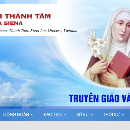
CỘNG ĐOÀN
ĐÀO TẠO
SỨ VỤ
THỜI SỰ