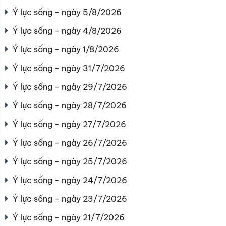
Ý lực sống - ngày 5/8/2026
Ý lực sống - ngày 4/8/2026
Ý lực sống - ngày 1/8/2026
Ý lực sống - ngày 31/7/2026
Ý lực sống - ngày 29/7/2026
Ý lực sống - ngày 28/7/2026
Ý lực sống - ngày 27/7/2026
Ý lực sống - ngày 26/7/2026
Ý lực sống - ngày 25/7/2026
Ý lực sống - ngày 24/7/2026
Ý lực sống - ngày 23/7/2026
Ý lực sống - ngày 21/7/2026