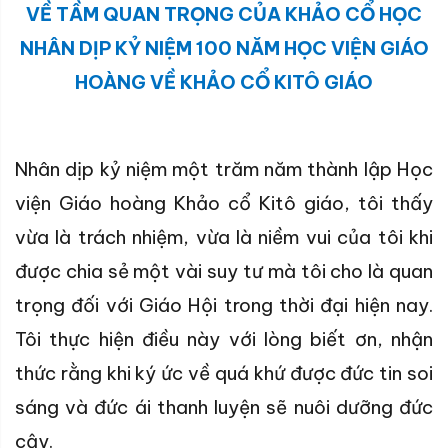
VỀ TẦM QUAN TRỌNG CỦA KHẢO CỔ HỌC
NHÂN DỊP KỶ NIỆM 100 NĂM HỌC VIỆN GIÁO
HOÀNG VỀ KHẢO CỔ KITÔ GIÁO
Nhân dịp kỷ niệm một trăm năm thành lập Học
viện Giáo hoàng Khảo cổ Kitô giáo, tôi thấy
vừa là trách nhiệm, vừa là niềm vui của tôi khi
được chia sẻ một vài suy tư mà tôi cho là quan
trọng đối với Giáo Hội trong thời đại hiện nay.
Tôi thực hiện điều này với lòng biết ơn, nhận
thức rằng khi ký ức về quá khứ được đức tin soi
sáng và đức ái thanh luyện sẽ nuôi dưỡng đức
cậy.